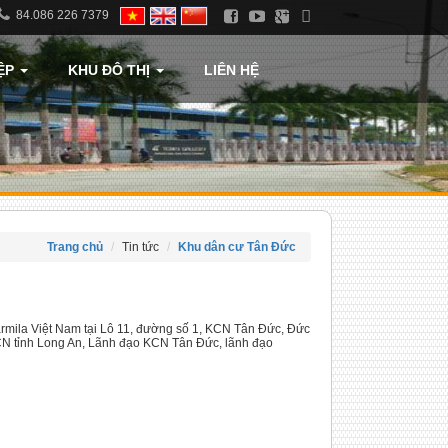
84.086 226 7379
ỆP
KHU ĐÔ THỊ
LIÊN HỆ
Trang chủ
Tin tức
Khu dân cư Tân Đức
rmila Việt Nam tại Lô 11, đường số 1, KCN Tân Đức, Đức
N tỉnh Long An, Lãnh đạo KCN Tân Đức, lãnh đạo