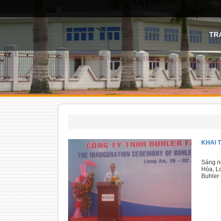
TR
KHAI 
Sáng ng
Hòa, L
Buhler