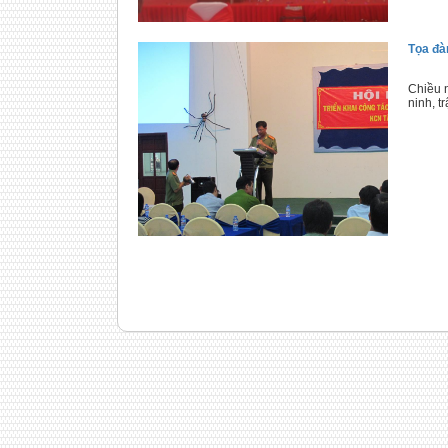
Tọa đà
Chiều 
ninh, t