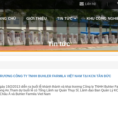
Liên hệ
ANG CHỦ
GIỚI THIỆU
TIN TỨC
KHU CÔNG NGHI
Tin tức
TRƯƠNG CÔNG TY TNHH BUHLER FARMILA VIỆT NAM TẠI KCN TÂN ĐỨC
ày 19/2/2013 diễn ra buổi lễ khánh thành và khai trương Công ty TNHH Buhler Fa
ong An.Tham dự buổi lễ có Tổng Lãnh sự Quán Thụy Sĩ, Lãnh đạo Ban Quản Lý KC
 Châu Á và Buhler Farmila Viet Nam