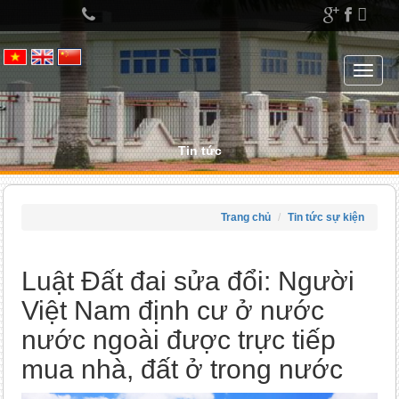
Left
menu
Toggle
navigat
Tin tức
Trang chủ
Tin tức sự kiện
Luật Đất đai sửa đổi: Người
Việt Nam định cư ở nước
nước ngoài được trực tiếp
mua nhà, đất ở trong nước