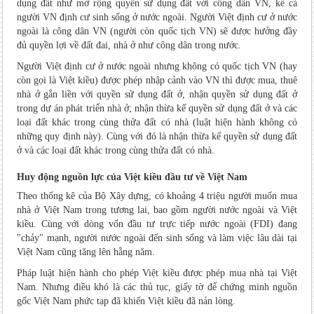
dụng đất như mở rộng quyền sử dụng đất với công dân VN, kể cả
người VN định cư sinh sống ở nước ngoài. Người Việt định cư ở nước
ngoài là công dân VN (người còn quốc tịch VN) sẽ được hưởng đầy
đủ quyền lợi về đất đai, nhà ở như công dân trong nước.
Người Việt định cư ở nước ngoài nhưng không có quốc tịch VN (hay
còn gọi là Việt kiều) được phép nhập cảnh vào VN thì được mua, thuê
nhà ở gắn liền với quyền sử dụng đất ở, nhận quyền sử dụng đất ở
trong dự án phát triển nhà ở; nhận thừa kế quyền sử dụng đất ở và các
loại đất khác trong cùng thửa đất có nhà (luật hiện hành không có
những quy định này). Cùng với đó là nhận thừa kế quyền sử dụng đất
ở và các loại đất khác trong cùng thửa đất có nhà.
Huy động nguồn lực của Việt kiều đầu tư về Việt Nam
Theo thống kê của Bộ Xây dựng, có khoảng 4 triệu người muốn mua
nhà ở Việt Nam trong tương lai, bao gồm người nước ngoài và Việt
kiều. Cùng với dòng vốn đầu tư trực tiếp nước ngoài (FDI) đang
"chảy" mạnh, người nước ngoài đến sinh sống và làm việc lâu dài tại
Việt Nam cũng tăng lên hằng năm.
Pháp luật hiện hành cho phép Việt kiều được phép mua nhà tại Việt
Nam. Nhưng điều khó là các thủ tục, giấy tờ để chứng minh nguồn
gốc Việt Nam phức tạp đã khiến Việt kiều đã nản lòng.