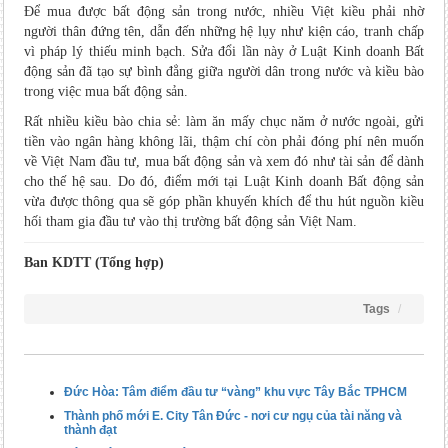
Để mua được bất động sản trong nước, nhiều Việt kiều phải nhờ
người thân đứng tên, dẫn đến những hệ lụy như kiện cáo, tranh chấp
vì pháp lý thiếu minh bạch. Sửa đổi lần này ở Luật Kinh doanh Bất
động sản đã tạo sự bình đẳng giữa người dân trong nước và kiều bào
trong việc mua bất động sản.
Rất nhiều kiều bào chia sẻ: làm ăn mấy chục năm ở nước ngoài, gửi
tiền vào ngân hàng không lãi, thậm chí còn phải đóng phí nên muốn
về Việt Nam đầu tư, mua bất động sản và xem đó như tài sản để dành
cho thế hệ sau. Do đó, điểm mới tại Luật Kinh doanh Bất động sản
vừa được thông qua sẽ góp phần khuyến khích để thu hút nguồn kiều
hối tham gia đầu tư vào thị trường bất động sản Việt Nam.
Ban KDTT (Tổng hợp)
Tags
Đức Hòa: Tâm điểm đầu tư “vàng” khu vực Tây Bắc TPHCM
Thành phố mới E. City Tân Đức - nơi cư ngụ của tài năng và
thành đạt