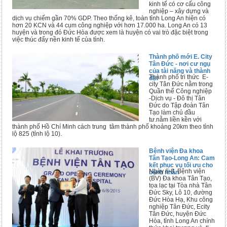
kinh tế có cơ cấu công
nghiệp – xây dựng và
dịch vụ chiếm gần 70% GDP. Theo thống kê, toàn tỉnh Long An hiện có
hơn 20 KCN và 44 cụm công nghiệp với hơn 17.000 ha. Long An có 13
huyện và trong đó Đức Hòa được xem là huyện có vai trò đặc biệt trong
việc thúc đẩy nền kinh tế của tỉnh.
Thành phố mới E. City
Tân Đức - nơi cư ngụ
của tài năng và thành
Thành phố tri thức E-
đạt
city Tân Đức nằm trong
Quần thể Công nghiệp
-Dịch vụ - Đô thị Tân
Đức do Tập đoàn Tân
Tạo làm chủ đầu
tư.nằm liền kền với
thành phố Hồ Chí Minh cách trung tâm thành phố khoảng 20km theo tỉnh
lộ 825 (tỉnh lộ 10).
Bệnh viện Đa khoa
Tân Tạo-Long An: Cam
kết phục vụ tối ưu cho
Ngày 6-8, Bệnh viện
bệnh nhân
(BV) Đa khoa Tân Tạo,
tọa lạc tại Tòa nhà Tân
Đức Sky, Lô 10, đường
Đức Hòa Hạ, Khu công
nghiệp Tân Đức, Ecity
Tân Đức, huyện Đức
Hòa, tỉnh Long An chính