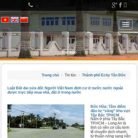
Left
menu
Toggle
navigat
Tin tức
Trang chủ
Tin tức
Thành phố Ecity Tân Đức
Luật Đất đai sửa đổi: Người Việt Nam định cư ở nước nước ngoài
được trực tiếp mua nhà, đất ở trong nước
Đức Hòa: Tâm điểm
đầu tư “vàng” khu vực
Tây Bắc TPHCM
Nằm ở phía Tây Bắc
TP.HCM – Long An là
tỉnh có nền cơ cấu kinh
tế chuyển dịch nhanh,
từ thuần nông sang nền