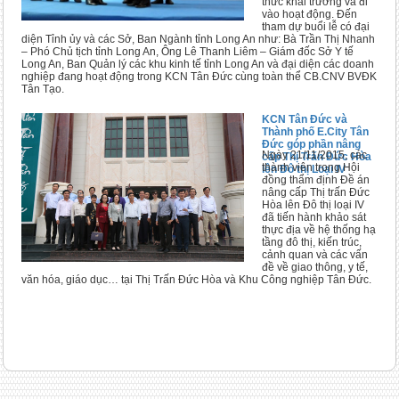
thức khai trương và đi
vào hoạt động. Đến
tham dự buổi lễ có đại
diện Tỉnh ủy và các Sở, Ban Ngành tỉnh Long An như: Bà Trần Thị Nhanh
– Phó Chủ tịch tỉnh Long An, Ông Lê Thanh Liêm – Giám đốc Sở Y tế
Long An, Ban Quản lý các khu kinh tế tỉnh Long An và đại diện các doanh
nghiệp đang hoạt động trong KCN Tân Đức cùng toàn thể CB.CNV BVĐK
Tân Tạo.
KCN Tân Đức và
Thành phố E.City Tân
Đức góp phần nâng
Ngày 21/11/2015, các
cấp Thị Trấn Đức Hòa
thành viên trong Hội
lên Đô thị Loại IV
đồng thẩm định Đề án
nâng cấp Thị trấn Đức
Hòa lên Đô thị loại IV
đã tiến hành khảo sát
thực địa về hệ thống hạ
tầng đô thị, kiến trúc,
cảnh quan và các vấn
đề về giao thông, y tế,
văn hóa, giáo dục… tại Thị Trấn Đức Hòa và Khu Công nghiệp Tân Đức.