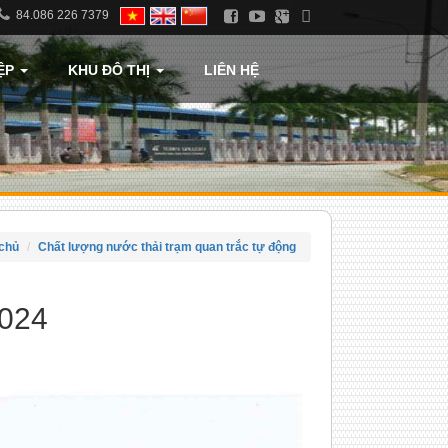
84.086 226 7379
ỆP
KHU ĐÔ THỊ
LIÊN HỆ
chủ
Chất lượng nước thải trạm quan trắc tự động
2024