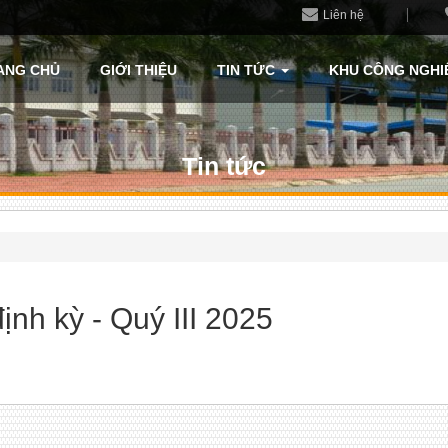
Liên hệ
ANG CHỦ
GIỚI THIỆU
TIN TỨC
KHU CÔNG NGHI
Tin tức
ịnh kỳ - Quý III 2025