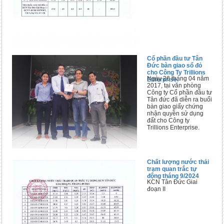
Cổ phần đầu tư Tân
Đức bàn giao sổ đỏ
cho Công Ty Trillions
Ngày 26 tháng 04 năm
Enterprise.
2017, tại văn phòng
Công ty Cổ phần đầu tư
Tân đức đã diễn ra buổi
bàn giao giấy chứng
nhận quyền sử dụng
đất cho Công ty
Trillions Enterprise.
Chất lượng nước thải
trạm quan trắc tự
động tháng 9/2024
KCN Tân Đức Giai
đoạn II