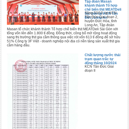
Tập đoàn Masan
khánh thành Tổ hợp
chế biến thịt MEATDeli
Sáng 03/10, tại KCN
Sài Gòn tại KCN Tân
Tân Đức Giai đoạn 2,
Đức, Long An
huyện Đức Hòa, tỉnh
Long An, Tập đoàn
Masan tổ chức khánh thành Tổ hợp chế biến thịt MEATDeli Sài Gòn với
tổng vốn lên đến 1.800 tỉ đồng. Đồng thời, công bố mở rộng hoạt động
sang thị trường thịt gia cầm thông qua việc rót vốn 613 tỉ đồng để sở hữu
51% Công ty 3F Việt - doanh nghiệp nội địa có nền tảng sản xuất thịt gia
cầm hàng đầu.
Chất lượng nước thải
trạm quan trắc tự
động tháng 10/2024
KCN Tân Đức Giai
đoạn II