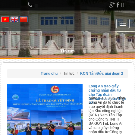
Left
menu
Toggle
navigat
Tin tức
Trang chủ
Tin tức
KCN Tân Đức giai đoạn 2
Long An trao giấy
chứng nhận đầu tư
cho Tập đoàn
Sáng 9-10, UBND tỉnh
Daiwahouse của Nhật
Long An đã tổ chức lễ
Bản
trao quyết định thành
lập Khu công nghiệp
(KCN) Nam Tân Tập
cho Công ty TNHH
SAIGONTEL Long An
và trao giấy chứng
nhận đầu tư Công ty