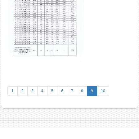
1
2
3
4
5
6
7
8
9
10
Công ty Cổ phần Đầu tư TÂN ĐỨC - TADICO