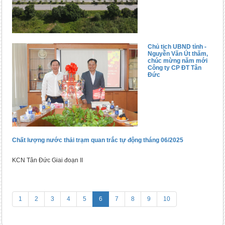
Chủ tịch UBND tỉnh -
Nguyễn Văn Út thăm,
chúc mừng năm mới
Công ty CP ĐT Tân
Đức
Chất lượng nước thải trạm quan trắc tự động tháng 06/2025
KCN Tân Đức Giai đoạn II
1
2
3
4
5
6
7
8
9
10