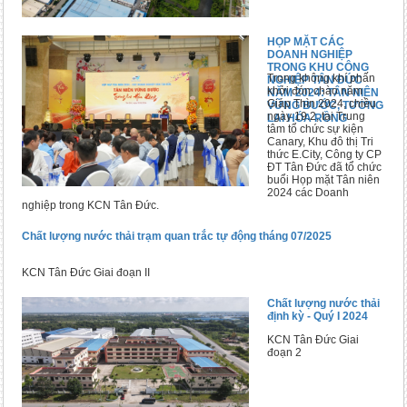
HỌP MẶT CÁC
DOANH NGHIỆP
TRONG KHU CÔNG
Trong không khí phấn
NGHIỆP TÂN ĐỨC
khởi đón chào năm
NĂM 2024: TÂN NIÊN
Giáp Thìn 2024, chiều
VỮNG BƯỚC, TƯƠNG
ngày 19.2, tại Trung
LAI HÓA RỒNG
tâm tổ chức sự kiện
Canary, Khu đô thị Tri
thức E.City, Công ty CP
ĐT Tân Đức đã tổ chức
buổi Họp mặt Tân niên
2024 các Doanh
nghiệp trong KCN Tân Đức.
Chất lượng nước thải trạm quan trắc tự động tháng 07/2025
KCN Tân Đức Giai đoạn II
Chất lượng nước thải
định kỳ - Quý I 2024
KCN Tân Đức Giai
đoạn 2