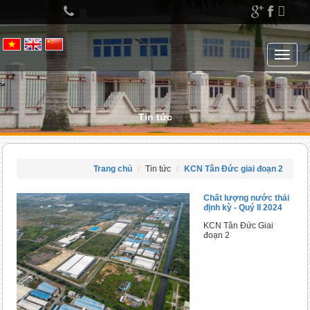
Left
menu
Toggle
navigat
Tin tức
Trang chủ
Tin tức
KCN Tân Đức giai đoạn 2
Chất lượng nước thải
định kỳ - Quý II 2024
KCN Tân Đức Giai
đoạn 2