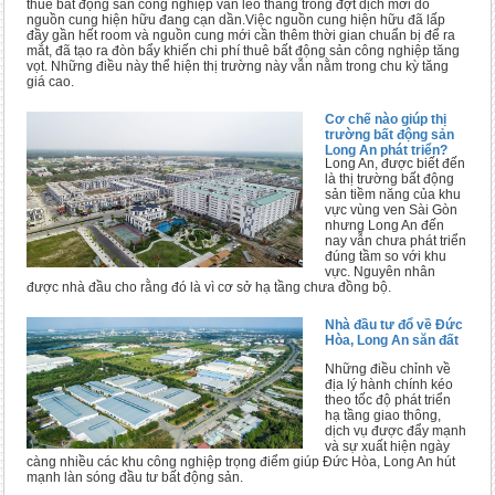
thuê bất động sản công nghiệp vẫn leo thang trong đợt dịch mới do
nguồn cung hiện hữu đang cạn dần.Việc nguồn cung hiện hữu đã lấp
đầy gần hết room và nguồn cung mới cần thêm thời gian chuẩn bị để ra
mắt, đã tạo ra đòn bẩy khiến chi phí thuê bất động sản công nghiệp tăng
vọt. Những điều này thể hiện thị trường này vẫn nằm trong chu kỳ tăng
giá cao.
Cơ chế nào giúp thị
trường bất động sản
Long An phát triển?
Long An, được biết đến
là thị trường bất động
sản tiềm năng của khu
vực vùng ven Sài Gòn
nhưng Long An đến
nay vẫn chưa phát triển
đúng tầm so với khu
vực. Nguyên nhân
được nhà đầu cho rằng đó là vì cơ sở hạ tầng chưa đồng bộ.
Nhà đầu tư đổ về Đức
Hòa, Long An săn đất
Những điều chỉnh về
địa lý hành chính kéo
theo tốc độ phát triển
hạ tầng giao thông,
dịch vụ được đẩy mạnh
và sự xuất hiện ngày
càng nhiều các khu công nghiệp trọng điểm giúp Đức Hòa, Long An hút
mạnh làn sóng đầu tư bất động sản.