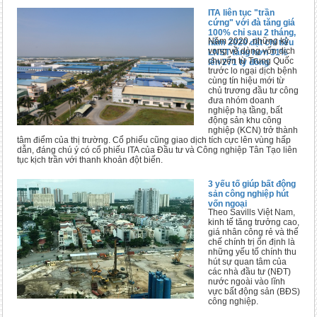
ITA liên tục "trần
cứng" với đà tăng giá
100% chỉ sau 2 tháng,
Năm 2020, những kỳ
năm 2020 đặt chỉ tiêu
vọng về dòng vốn dịch
LNST tăng hơn 31%
chuyển từ Trung Quốc
lên 271 tỷ đồng
trước lo ngại dịch bệnh
cùng tín hiệu mới từ
chủ trương đầu tư công
đưa nhóm doanh
nghiệp hạ tầng, bất
động sản khu công
nghiệp (KCN) trở thành
tâm điểm của thị trường. Cổ phiếu cũng giao dịch tích cực lên vùng hấp
dẫn, đáng chú ý có cổ phiếu ITA của Đầu tư và Công nghiệp Tân Tạo liên
tục kịch trần với thanh khoản đột biến.
3 yếu tố giúp bất động
sản công nghiệp hút
vốn ngoại
Theo Savills Việt Nam,
kinh tế tăng trưởng cao,
giá nhân công rẻ và thể
chế chính trị ổn định là
những yếu tố chính thu
hút sự quan tâm của
các nhà đầu tư (NĐT)
nước ngoài vào lĩnh
vực bất động sản (BĐS)
công nghiệp.