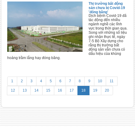
Thị trường bất động
sản chưa bị Covid-19
'đóng băng'
Dịch bệnh Covid-19 đã
tác động đến nhiều
ngành nghề các lĩnh
vực trong thời gian qua.
Song với những số liệu
ghi nhận thực tế, ngày
7-5 Bộ Xây dựng cho
rằng thị trường bất
động sản vẫn chưa có
dấu hiệu của khủng
hoảng trầm lắng hay đóng băng.
1
2
3
4
5
6
7
8
9
10
11
12
13
14
15
16
17
18
19
20
Công ty Cổ phần Đầu tư TÂN ĐỨC - TADICO